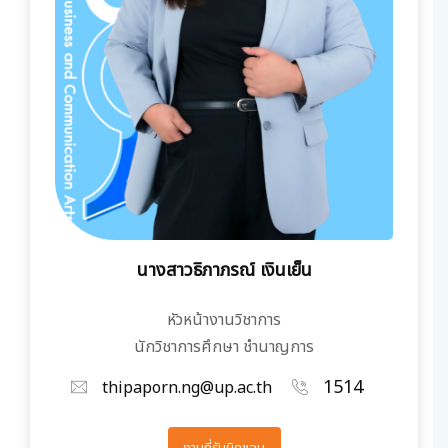
นางสาวธิภาภรณ์ เงินเย็น
หัวหน้างานวิชาการ
นักวิชาการศึกษา ชำนาญการ
1514
thipaporn.ng@up.ac.th