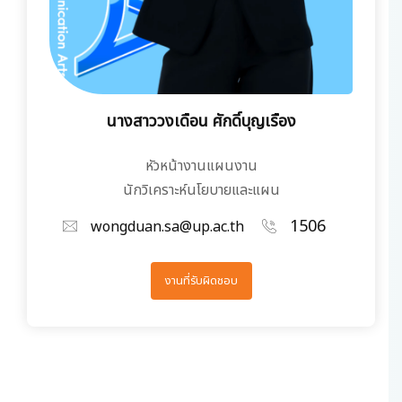
นางสาววงเดือน ศักดิ์บุญเรือง
หัวหน้างานแผนงาน
นักวิเคราะห์นโยบายและแผน
1506
wongduan.sa@up.ac.th