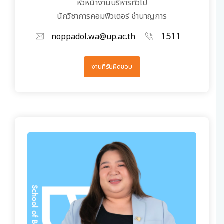
หัวหน้างานบริหารทั่วไป
นักวิชาการคอมพิวเตอร์ ชำนาญการ
1511
noppadol.wa@up.ac.th